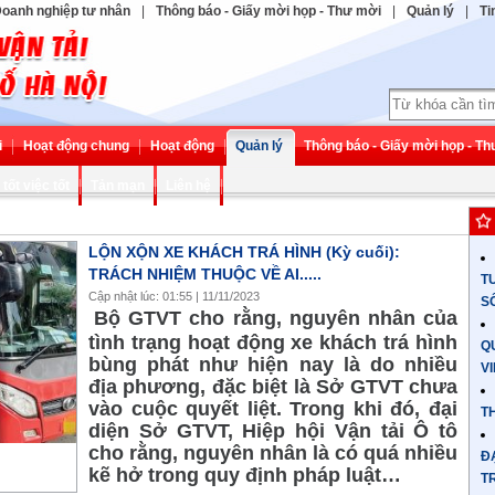
oanh nghiệp tư nhân
|
Thông báo - Giấy mời họp - Thư mời
|
Quản lý
|
Ti
i
Hoạt động chung
Hoạt động
Quản lý
Thông báo - Giấy mời họp - T
tốt việc tốt
Tản mạn
Liên hệ
LỘN XỘN XE KHÁCH TRÁ HÌNH (Kỳ cuối):
TRÁCH NHIỆM THUỘC VỀ AI.....
T
Cập nhật lúc: 01:55 | 11/11/2023
S
Bộ GTVT cho rằng, nguyên nhân của
tình trạng hoạt động xe khách trá hình
Q
bùng phát như hiện nay là do nhiều
V
địa phương, đặc biệt là Sở GTVT chưa
vào cuộc quyết liệt. Trong khi đó, đại
TH
diện Sở GTVT, Hiệp hội Vận tải Ô tô
cho rằng, nguyên nhân là có quá nhiều
Đ
kẽ hở trong quy định pháp luật…
T