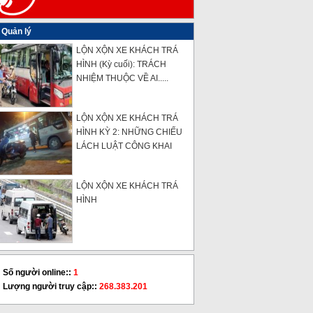
Quản lý
LỘN XỘN XE KHÁCH TRÁ
HÌNH (Kỳ cuối): TRÁCH
NHIỆM THUỘC VỀ AI.....
LỘN XỘN XE KHÁCH TRÁ
HÌNH KỲ 2: NHỮNG CHIẾU
LÁCH LUẬT CÔNG KHAI
LỘN XỘN XE KHÁCH TRÁ
HÌNH
Số người online::
1
Lượng người truy cập::
268.383.201