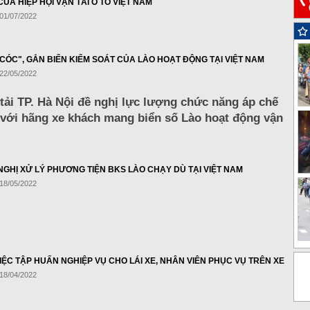
CỦA HIỆP HỘI VẬN TẢI Ô TÔ VIỆT NAM
 01/07/2022
 CÓC", GẮN BIỂN KIỂM SOÁT CỦA LÀO HOẠT ĐỘNG TẠI VIỆT NAM
 22/05/2022
 tải TP. Hà Nội đề nghị lực lượng chức năng áp chế
 với hãng xe khách mang biển số Lào hoạt động vận
NGHỊ XỬ LÝ PHƯƠNG TIỆN BKS LÀO CHẠY DÙ TẠI VIỆT NAM
 18/05/2022
IỆC TẬP HUẤN NGHIỆP VỤ CHO LÁI XE, NHÂN VIÊN PHỤC VỤ TRÊN XE
 18/04/2022