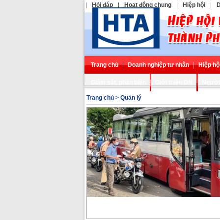
|
Hỏi đáp
|
Hoạt động chung
|
Hiệp hội
|
D
Trang chủ
Doanh nghiệp tư nhân
Hiệp hộ
Giám sát, phản biện
Giới thiệu DN
Người 
Trang chủ
>
Quản lý