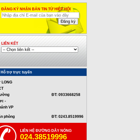
ĐĂNG KÝ NHẬN BẢN TIN TỪ HIỆP HỘI
LIÊN KẾT
Hỗ trợ trực tuyến
r LONG
CT
hường
ĐT: 0933668258
ực -
hánh VP
ăn phòng
ĐT: 0243.8519996
LIÊN HỆ ĐƯỜNG DÂY NÓNG
024.38519996