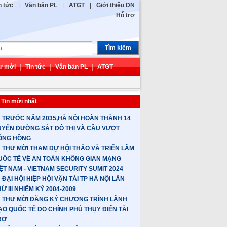
n tức
|
Văn bản PL
|
ATGT
|
Giới thiệu DN
Hỗ trợ
Tìm kiếm
hư mời
Tin tức
Văn bản PL
ATGT
Tin mới nhất
TRƯỚC NĂM 2035,HÀ NỘI HOÀN THÀNH 14
UYẾN ĐƯỜNG SẮT ĐÔ THỊ VÀ CẦU VƯỢT
ÔNG HỒNG
THƯ MỜI THAM DỰ HỘI THẢO VÀ TRIỂN LÃM
UỐC TẾ VỀ AN TOÀN KHÔNG GIAN MẠNG
IỆT NAM - VIETNAM SECURITY SUMIT 2024
ĐẠI HỘI HIỆP HỘI VẬN TẢI TP HÀ NỘI LẦN
Ứ III NHIỆM KỲ 2004-2009
THƯ MỜI ĐĂNG KÝ CHƯƠNG TRÌNH LÃNH
ẠO QUỐC TẾ DO CHÍNH PHỦ THỤY ĐIỂN TÀI
RỢ