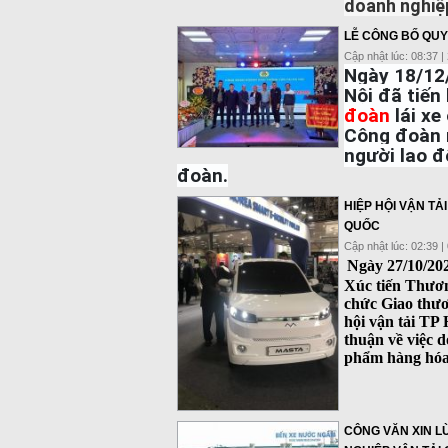
doanh nghiệ
LỄ CÔNG BỐ QUY
Cập nhật lúc: 08:37 |
Ngày 18/1
Nội
đã tiến
đoàn
lái xe
Công đoàn 
người lao 
đoàn.
HIỆP HỘI VẬN TẢ
QUỐC
Cập nhật lúc: 02:39 |
Ngày 27/10/20
Xúc tiến Thươ
chức Giao thươ
hội vận tải TP
thuận về việc 
phẩm hàng hóa (
CÔNG VĂN XIN L