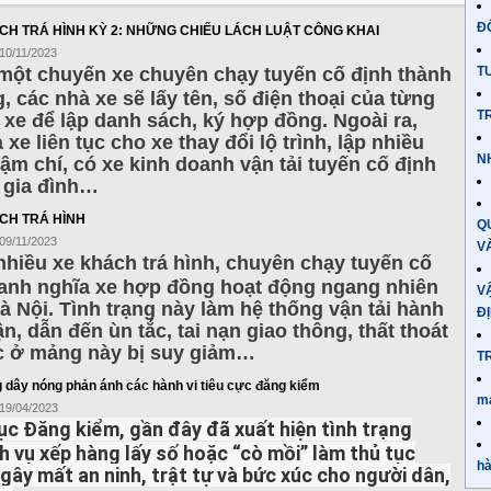
Đ
CH TRÁ HÌNH KỲ 2: NHỮNG CHIẾU LÁCH LUẬT CÔNG KHAI
 10/11/2023
một chuyến xe chuyên chạy tuyến cố định thành
T
 các nhà xe sẽ lấy tên, số điện thoại của từng
TR
 xe để lập danh sách, ký hợp đồng. Ngoài ra,
 xe liên tục cho xe thay đổi lộ trình, lập nhiều
N
m chí, có xe kinh doanh vận tải tuyến cố định
 gia đình…
CH TRÁ HÌNH
Q
 09/11/2023
V
hiều xe khách trá hình, chuyên chạy tuyến cố
anh nghĩa xe hợp đồng hoạt động ngang nhiên
V
à Nội. Tình trạng này làm hệ thống vận tải hành
Đ
n, dẫn đến ùn tắc, tai nạn giao thông, thất thoát
ớc ở mảng này bị suy giảm…
T
dây nóng phản ánh các hành vi tiêu cực đăng kiểm
má
 19/04/2023
ục Đăng kiểm, gần đây đã xuất hiện tình trạng
h vụ xếp hàng lấy số hoặc “cò mồi” làm thủ tục
hà
. gây mất an ninh, trật tự và bức xúc cho người dân,