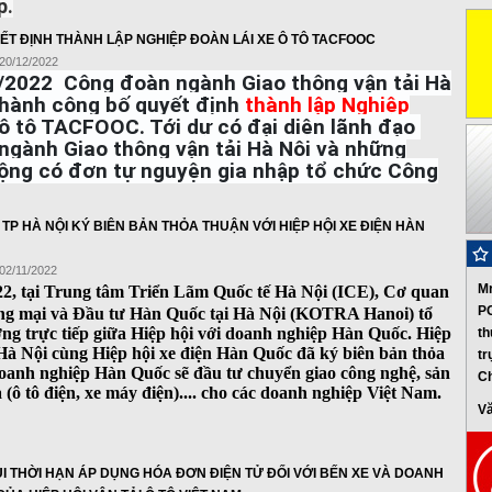
p.
ẾT ĐỊNH THÀNH LẬP NGHIỆP ĐOÀN LÁI XE Ô TÔ TACFOOC
 20/12/2022
2/2022
Công đoàn ngành Giao thông vận tải Hà
 hành công bố quyết định
thành lập Nghiệp
 ô tô TACFOOC. Tới dự có đại diện lãnh đạo
ngành Giao thông vận tải Hà Nội và những
động có đơn tự nguyện gia nhập tổ chức Công
I TP HÀ NỘI KÝ BIÊN BẢN THỎA THUẬN VỚI HIỆP HỘI XE ĐIỆN HÀN
 02/11/2022
M
22, tại Trung tâm Triển Lãm Quốc tế Hà Nội (ICE),
Cơ quan
P
ng mại và Đầu tư Hàn Quốc tại Hà Nội (KOTRA Hanoi) tổ
ng trực tiếp giữa Hiệp hội với doanh nghiệp Hàn Quốc
. Hiệp
t
 Hà Nội cùng Hiệp hội xe điện Hàn Quốc đã ký biên bản thỏa
tr
doanh nghiệp Hàn Quốc sẽ đầu tư chuyển giao công nghệ, sản
C
ô tô điện, xe máy điện).... cho các doanh nghiệp Việt Nam.
V
ÙI THỜI HẠN ÁP DỤNG HÓA ĐƠN ĐIỆN TỬ ĐỐI VỚI BẾN XE VÀ DOANH