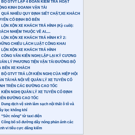
BỘ GTVT LẬP 4 ĐOÀN KIỂM TRA HOẠT
ỘNG KINH DOANH VẬN TẢI
QUÁ NHIỀU QUY ĐỊNH SIẾT CHẶT,XE KHÁCH
UYẾN CỐ ĐỊNH BỎ BẾN
LỘN XỘN XE KHÁCH TRÁ HÌNH (Kỳ cuối):
ÁCH NHIỆM THUỘC VỀ AI.....
LỘN XỘN XE KHÁCH TRÁ HÌNH KỲ 2:
HỮNG CHIẾU LÁCH LUẬT CÔNG KHAI
LỘN XỘN XE KHÁCH TRÁ HÌNH
CÔNG VĂN KIẾN NGHỊ LẬP LẠI KỶ CƯƠNG
UẢN LÝ PHƯƠNG TIỆN VẬN TẢI ĐƯỜNG BỘ
À BẾN XE KHÁCH
BỘ GTVT TRẢ LỜI KIẾN NGHỊ CỦA HIỆP HỘI
ẬN TẢI HÀ NỘI VỀ QUẢN LÝ XE TUYẾN CỐ
ỊNH TRÊN CÁC ĐƯỜNG CAO TỐC
KIẾN NGHỊ QUẢN LÝ XE TUYẾN CỐ ĐỊNH
RÊN ĐƯỜNG CAO TỐC
Dung dịch vệ sinh làm sạch nội thất ô tô và
y lọc không khí
“Sức nóng” từ taxi điện
Công bố số đường dây nóng phản ánh các
nh vi tiêu cực đăng kiểm