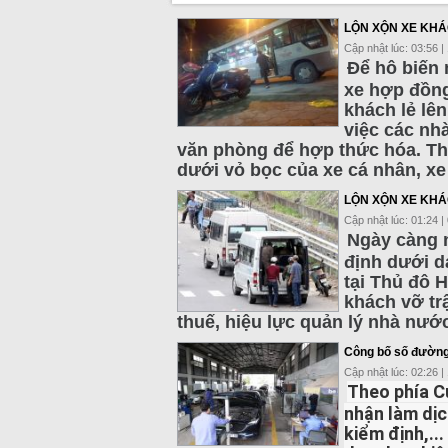
LỘN XỘN XE KHÁ
Cập nhật lúc: 03:56 |
Để hô biến 
xe hợp đồng,
khách lẻ lên
việc các nhà
văn phòng để hợp thức hóa. Thậ
dưới vỏ bọc của xe cá nhân, xe
LỘN XỘN XE KHÁ
Cập nhật lúc: 01:24 |
Ngày càng n
định dưới d
tại Thủ đô H
khách vỡ trậ
thuế, hiệu lực quản lý nhà nư
Công bố số đường 
Cập nhật lúc: 02:26 |
Theo phía C
nhận làm dịc
kiểm định,..