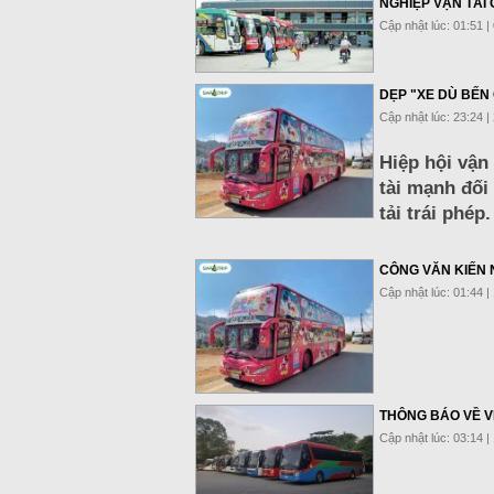
NGHIỆP VẬN TẢI 
Cập nhật lúc: 01:51 |
DẸP "XE DÙ BẾN
Cập nhật lúc: 23:24 |
Hiệp hội vận
tài mạnh đối
tải trái phép.
CÔNG VĂN KIẾN 
Cập nhật lúc: 01:44 |
THÔNG BÁO VỀ V
Cập nhật lúc: 03:14 |