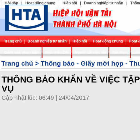
|
Hỏi đáp
|
Hoạt động chung
|
Hiệp hội
|
Doanh nghiệp tư nhân
|
Thông
Trang chủ
Doanh nghiệp tư nhân
Hiệp hội
Hoạt động chung
Hoạt 
Giám sát, phản biện
Giới thiệu DN
Người tốt việc tốt
Tản mạn
Liê
Trang chủ
>
Thông báo - Giấy mời họp - Th
THÔNG BÁO KHẨN VỀ VIỆC TẬP
VỤ
Cập nhật lúc: 06:49 | 24/04/2017