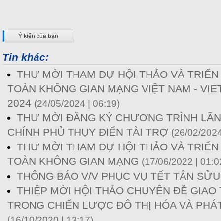
Ý kiến của bạn
Tin khác:
THƯ MỜI THAM DỰ HỘI THẢO VÀ TRIỂN
TOÀN KHÔNG GIAN MẠNG VIỆT NAM - VI
2024
(24/05/2024 | 06:19)
THƯ MỜI ĐĂNG KÝ CHƯƠNG TRÌNH LÃN
CHÍNH PHỦ THỤY ĐIỂN TÀI TRỢ
(26/02/2024
THƯ MỜI THAM DỰ HỘI THẢO VÀ TRIỂN
TOÀN KHÔNG GIAN MẠNG
(17/06/2022 | 01:0
THÔNG BÁO V/V PHỤC VỤ TẾT TÂN SỬU
THIỆP MỜI HỘI THẢO CHUYÊN ĐỀ GIAO
TRONG CHIẾN LƯỢC ĐÔ THỊ HÓA VÀ PHÁT
(16/10/2020 | 13:17)