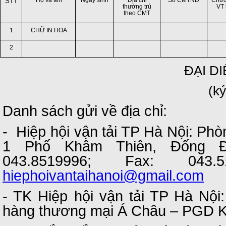
Họ và tên
Ngày sinh
Địa chỉ
Số CMTND
Chức
STT
thường trú
VT 
theo CMT
1
CHỮ IN HOA
2
ĐẠI D
(ký
Danh sách gửi về địa chỉ:
- Hiệp hội vận tải TP Hà Nội: Ph
1 Phố Khâm Thiên, Đống Đ
043.8519996; Fax: 043.5
hiephoivantaihanoi@gmail.com
- TK Hiệp hội vận tải TP Hà Nộ
hàng thương mại Á Châu – PGD 