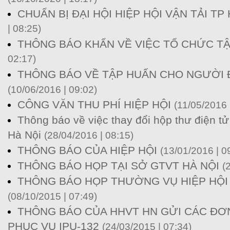
CHUẨN BỊ ĐẠI HỘI HIỆP HỘI VẬN TẢI TP 
| 08:25)
THÔNG BÁO KHẨN VỀ VIỆC TỔ CHỨC T
02:17)
THÔNG BÁO VỀ TẬP HUẤN CHO NGƯỜI Đ
(10/06/2016 | 09:02)
CÔNG VĂN THU PHÍ HIỆP HỘI
(11/05/2016 
Thông báo về việc thay đổi hộp thư điện tử
Hà Nội
(28/04/2016 | 08:15)
THÔNG BÁO CỦA HIỆP HỘI
(13/01/2016 | 0
THÔNG BÁO HỌP TẠI SỞ GTVT HÀ NỘI
(
THÔNG BÁO HỌP THƯỜNG VỤ HIỆP HỘI 
(08/10/2015 | 07:49)
THÔNG BÁO CỦA HHVT HN GỬI CÁC ĐƠN
PHỤC VỤ IPU-132
(24/03/2015 | 07:34)