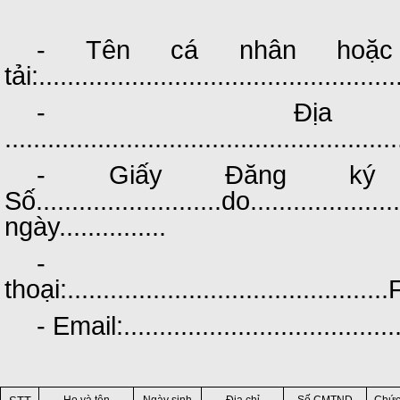
- Tên cá nhân hoặc
tải:..................................................
- Địa 
.......................................................
- Giấy Đăng ký 
Số..........................do...................
ngày...............
- Đ
thoại:.............................................F
- Email:.......................................