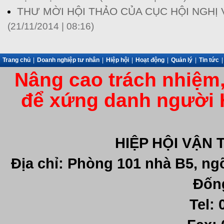
THƯ MỜI HỘI THẢO CỦA CỤC HỘI NGHỊ 
(21/11/2014 | 08:16)
Trang chủ
|
Doanh nghiệp tư nhân
|
Hiệp hội
|
Hoạt động
|
Quản lý
|
Tin tức
|
Nâng cao trách nhiệm,
để xứng danh người 
HIỆP HỘI VẬN 
Địa chỉ: Phòng 101 nhà B5, ng
Đống
Tel: