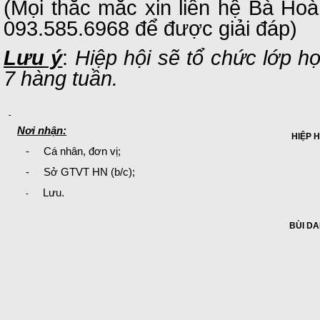
(Mọi thắc mắc xin liên hệ Bà Ho
093.585.6968 để được giải đáp)
Lưu ý
:
Hiệp hội sẽ tổ chức lớp h
7 hàng tuần.
Nơi nhận:
HIỆP H
-
Cá nhân, đơn vị;
-
Sở GTVT HN (b/c);
Lưu.
-
BÙI DANH 